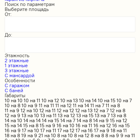
Поиск по параметрам
Выберите площадь
От:
До:
Этажность
2 этажные
1 этажные
3 этажные
С мансардой
Особенности
С гаражом
С баней
Габариты
10 на 10
10 на 11
10 на 12
10 на 13
10 на 14
10 на 15
10 на 7
10 на 8
10 на 9
11 на 11
11 на 12
11 на 14
11 на 7
11 на 8
11 на 9
12 на 10
12 на 11
12 на 12
12 на 13
12 на 7
12 на 8
12 на 9
13 на 10
13 на 11
13 на 12
13 на 15
13 на 7
13 на 8
14 на 10
14 на 14
14 на 15
14 на 7
14 на 8
14 на 9
15 на 12
15 на 14
15 на 8
15 на 9
16 на 10
16 на 11
16 на 12
16 на 15
16 на 9
17 на 10
17 на 11
17 на 12
17 на 16
17 на 9
18 на 11
18 на 8
19 на 9
21 на 10
8 на 10
8 на 12
8 на 8
8 на 9
9 на 11