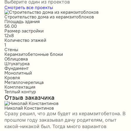
Выберите один из проектов
Смотреть все проекты
Строительство дома из керамзитоблоков
С
Площадь здания
П
56.00
2
Размер застройки
Р
12х8
1
Количество этажей
К
1
2
Стены
С
Керамзитобетонные блоки
К
Облицовка
О
Штукатурка
О
Фундамент
Ф
Монолитный
С
Кровля
К
Металлочерепица
М
Комплектация
П
Теплый контур
П
Отзыв заказчика
К
П
О
Николай Константинов
Сразу решил, что дом будет из керамзитобетона. В
Р
прошлом году заказывал дачу родителям, опыт
П
какой-никакой был. Тогда много вариантов
б