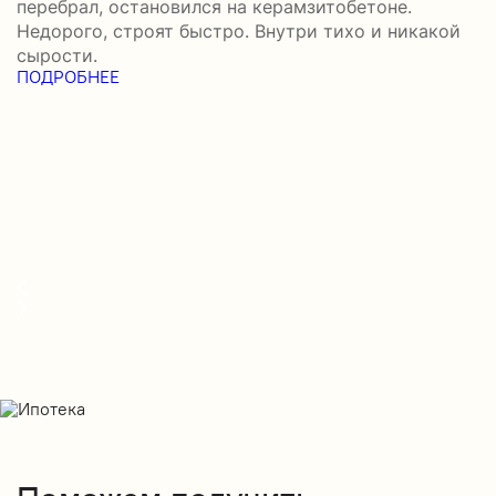
перебрал, остановился на керамзитобетоне.
а
Недорого, строят быстро. Внутри тихо и никакой
–
сырости.
н
ПОДРОБНЕЕ
с
П