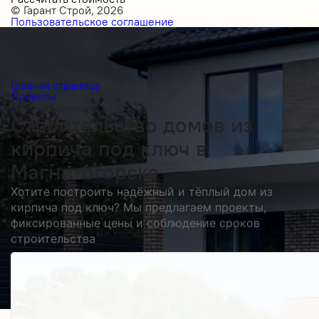
© Гарант Строй, 2026
Пользовательское соглашение
Главная страница
Проекты
Дома из кирпича
Строительство домов из
кирпича под ключ в
Магнитогорске
Хотите построить надёжный и тёплый дом из
кирпича под ключ? Мы предлагаем проекты,
фиксированные цены и соблюдение сроков
строительства
Получить косультацию