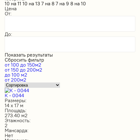
10 на 11
10 на 13
7 на 8
7 на 9
8 на 10
Цена
От:
До:
Показать результаты
Сбросить фильтр
от 100 до 150м2
от 150 до 200м2
до 100 м2
от 200м2
К - 0044
Размеры:
14 х 17 м
Площадь:
273.40 м2
Этажность:
2
Мансарда:
Нет