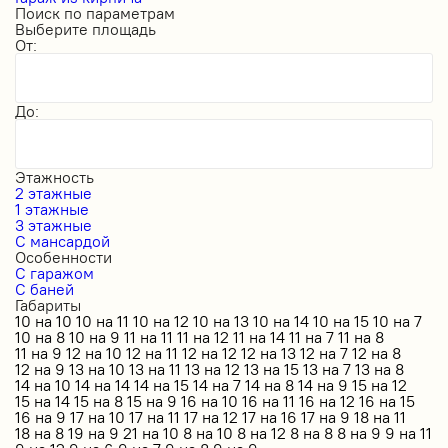
Поиск по параметрам
Выберите площадь
От:
До:
Этажность
2 этажные
1 этажные
3 этажные
С мансардой
Особенности
С гаражом
С баней
Габариты
10 на 10
10 на 11
10 на 12
10 на 13
10 на 14
10 на 15
10 на 7
10 на 8
10 на 9
11 на 11
11 на 12
11 на 14
11 на 7
11 на 8
11 на 9
12 на 10
12 на 11
12 на 12
12 на 13
12 на 7
12 на 8
12 на 9
13 на 10
13 на 11
13 на 12
13 на 15
13 на 7
13 на 8
14 на 10
14 на 14
14 на 15
14 на 7
14 на 8
14 на 9
15 на 12
15 на 14
15 на 8
15 на 9
16 на 10
16 на 11
16 на 12
16 на 15
16 на 9
17 на 10
17 на 11
17 на 12
17 на 16
17 на 9
18 на 11
18 на 8
19 на 9
21 на 10
8 на 10
8 на 12
8 на 8
8 на 9
9 на 11