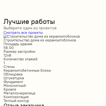
Лучшие работы
Выберите один из проектов
Смотреть все проекты
Строительство дома из керамзитоблоков
С
Площадь здания
П
56.00
2
Размер застройки
Р
12х8
1
Количество этажей
К
1
2
Стены
С
Керамзитобетонные блоки
К
Облицовка
О
Штукатурка
О
Фундамент
Ф
Монолитный
С
Кровля
К
Металлочерепица
М
Комплектация
П
Теплый контур
П
Отзыв заказчика
К