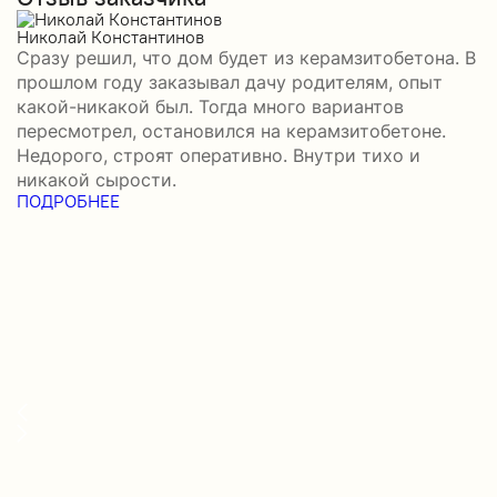
П
О
Николай Константинов
Сразу решил, что дом будет из керамзитобетона. В
Р
прошлом году заказывал дачу родителям, опыт
П
какой-никакой был. Тогда много вариантов
б
пересмотрел, остановился на керамзитобетоне.
а
Недорого, строят оперативно. Внутри тихо и
–
никакой сырости.
П
ПОДРОБНЕЕ
в
П