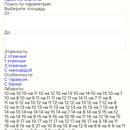
Поиск по параметрам
Выберите площадь
От:
До:
Этажность
2 этажные
1 этажные
3 этажные
С мансардой
Особенности
С гаражом
С баней
Габариты
10 на 10
10 на 11
10 на 12
10 на 13
10 на 14
10 на 15
10 на 7
10 на 8
10 на 9
11 на 11
11 на 12
11 на 14
11 на 7
11 на 8
11 на 9
12 на 10
12 на 11
12 на 12
12 на 13
12 на 7
12 на 8
12 на 9
13 на 10
13 на 11
13 на 12
13 на 15
13 на 7
13 на 8
14 на 10
14 на 14
14 на 15
14 на 7
14 на 8
14 на 9
15 на 12
15 на 14
15 на 8
15 на 9
16 на 10
16 на 11
16 на 12
16 на 15
16 на 9
17 на 10
17 на 11
17 на 12
17 на 16
17 на 9
18 на 11
18 на 8
19 на 9
21 на 10
8 на 10
8 на 12
8 на 8
8 на 9
9 на 11