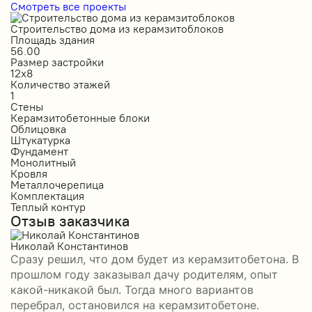
Смотреть все проекты
Строительство дома из керамзитоблоков
С
Площадь здания
П
56.00
2
Размер застройки
Р
12х8
1
Количество этажей
К
1
2
Стены
С
Керамзитобетонные блоки
К
Облицовка
О
Штукатурка
О
Фундамент
Ф
Монолитный
С
Кровля
К
Металлочерепица
М
Комплектация
П
Теплый контур
П
Отзыв заказчика
К
П
О
Николай Константинов
Сразу решил, что дом будет из керамзитобетона. В
Р
прошлом году заказывал дачу родителям, опыт
П
какой-никакой был. Тогда много вариантов
б
перебрал, остановился на керамзитобетоне.
а