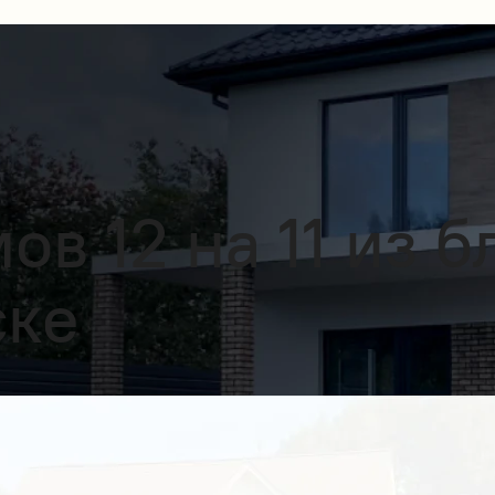
в 12 на 11 из б
ске