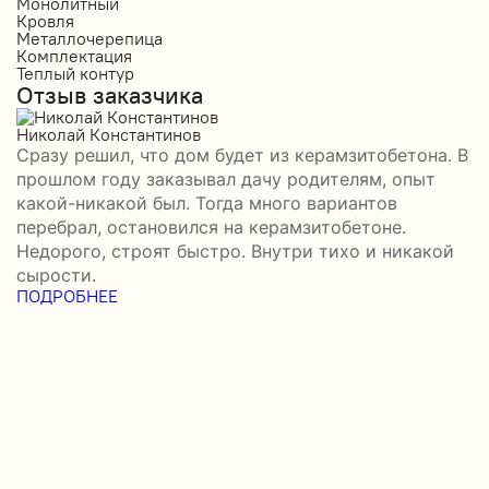
Монолитный
С
Кровля
К
Металлочерепица
М
Комплектация
П
Теплый контур
П
Отзыв заказчика
К
П
О
Николай Константинов
Сразу решил, что дом будет из керамзитобетона. В
Р
прошлом году заказывал дачу родителям, опыт
П
какой-никакой был. Тогда много вариантов
б
перебрал, остановился на керамзитобетоне.
а
Недорого, строят быстро. Внутри тихо и никакой
–
сырости.
н
ПОДРОБНЕЕ
с
П