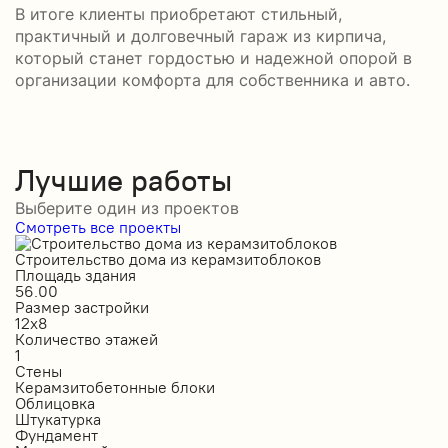
В итоге клиенты приобретают стильный,
практичный и долговечный гараж из кирпича,
который станет гордостью и надежной опорой в
организации комфорта для собственника и авто.
Лучшие работы
Выберите один из проектов
Смотреть все проекты
Строительство дома из керамзитоблоков
С
Площадь здания
П
56.00
2
Размер застройки
Р
12х8
1
Количество этажей
К
1
2
Стены
С
Керамзитобетонные блоки
К
Облицовка
О
Штукатурка
О
Фундамент
Ф