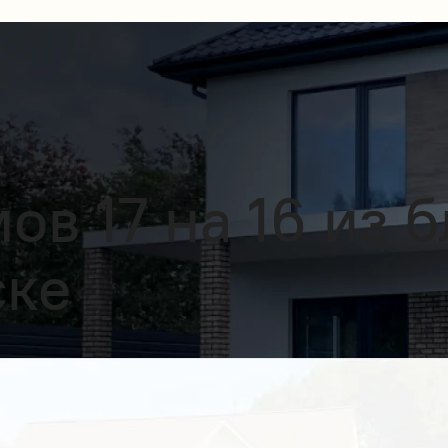
в 17 на 16 из б
ске