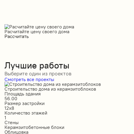
Расчитайте цену своего дома
Рассчитать
Лучшие работы
Выберите один из проектов
Смотреть все проекты
Строительство дома из керамзитоблоков
С
Площадь здания
П
56.00
2
Размер застройки
Р
12х8
1
Количество этажей
К
1
2
Стены
С
Керамзитобетонные блоки
К
Облицовка
О