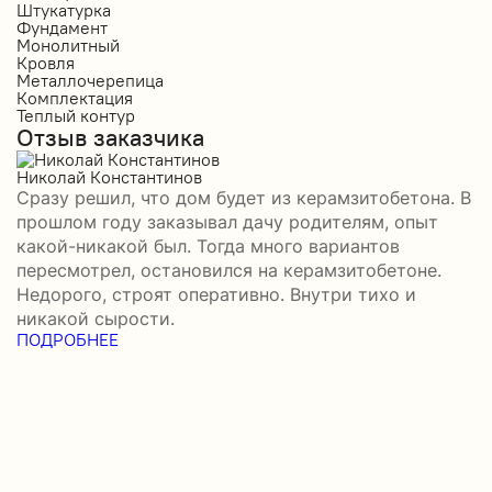
Штукатурка
О
Фундамент
Ф
Монолитный
С
Кровля
К
Металлочерепица
М
Комплектация
П
Теплый контур
П
Отзыв заказчика
К
П
О
Николай Константинов
Сразу решил, что дом будет из керамзитобетона. В
Р
прошлом году заказывал дачу родителям, опыт
П
какой-никакой был. Тогда много вариантов
б
пересмотрел, остановился на керамзитобетоне.
а
Недорого, строят оперативно. Внутри тихо и
–
никакой сырости.
П
ПОДРОБНЕЕ
в
П