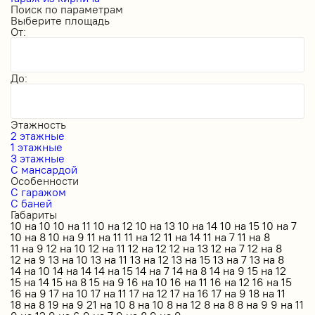
Поиск по параметрам
Выберите площадь
От:
До:
Этажность
2 этажные
1 этажные
3 этажные
С мансардой
Особенности
С гаражом
С баней
Габариты
10 на 10
10 на 11
10 на 12
10 на 13
10 на 14
10 на 15
10 на 7
10 на 8
10 на 9
11 на 11
11 на 12
11 на 14
11 на 7
11 на 8
11 на 9
12 на 10
12 на 11
12 на 12
12 на 13
12 на 7
12 на 8
12 на 9
13 на 10
13 на 11
13 на 12
13 на 15
13 на 7
13 на 8
14 на 10
14 на 14
14 на 15
14 на 7
14 на 8
14 на 9
15 на 12
15 на 14
15 на 8
15 на 9
16 на 10
16 на 11
16 на 12
16 на 15
16 на 9
17 на 10
17 на 11
17 на 12
17 на 16
17 на 9
18 на 11
18 на 8
19 на 9
21 на 10
8 на 10
8 на 12
8 на 8
8 на 9
9 на 11