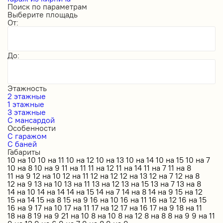
Поиск по параметрам
Выберите площадь
От:
До:
Этажность
2 этажные
1 этажные
3 этажные
С мансардой
Особенности
С гаражом
С баней
Габариты
10 на 10
10 на 11
10 на 12
10 на 13
10 на 14
10 на 15
10 на 7
10 на 8
10 на 9
11 на 11
11 на 12
11 на 14
11 на 7
11 на 8
11 на 9
12 на 10
12 на 11
12 на 12
12 на 13
12 на 7
12 на 8
12 на 9
13 на 10
13 на 11
13 на 12
13 на 15
13 на 7
13 на 8
14 на 10
14 на 14
14 на 15
14 на 7
14 на 8
14 на 9
15 на 12
15 на 14
15 на 8
15 на 9
16 на 10
16 на 11
16 на 12
16 на 15
16 на 9
17 на 10
17 на 11
17 на 12
17 на 16
17 на 9
18 на 11
18 на 8
19 на 9
21 на 10
8 на 10
8 на 12
8 на 8
8 на 9
9 на 11