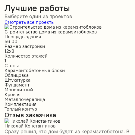
Лучшие работы
Выберите один из проектов
Смотреть все проекты
Строительство дома из керамзитоблоков
С
Площадь здания
П
56.00
2
Размер застройки
Р
12х8
1
Количество этажей
К
1
2
Стены
С
Керамзитобетонные блоки
К
Облицовка
О
Штукатурка
О
Фундамент
Ф
Монолитный
С
Кровля
К
Металлочерепица
М
Комплектация
П
Теплый контур
П
Отзыв заказчика
К
П
О
Николай Константинов
Сразу решил, что дом будет из керамзитобетона. В