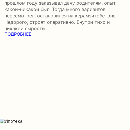
Р
прошлом году заказывал дачу родителям, опыт
П
какой-никакой был. Тогда много вариантов
б
пересмотрел, остановился на керамзитобетоне.
а
Недорого, строят оперативно. Внутри тихо и
–
никакой сырости.
П
ПОДРОБНЕЕ
в
П