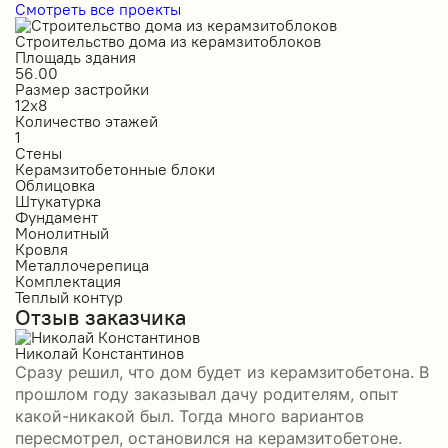
Смотреть все проекты
Строительство дома из керамзитоблоков
С
Площадь здания
П
56.00
2
Размер застройки
Р
12х8
1
Количество этажей
К
1
2
Стены
С
Керамзитобетонные блоки
К
Облицовка
О
Штукатурка
О
Фундамент
Ф
Монолитный
С
Кровля
К
Металлочерепица
М
Комплектация
П
Теплый контур
П
Отзыв заказчика
К
П
О
Николай Константинов
Сразу решил, что дом будет из керамзитобетона. В
Р
прошлом году заказывал дачу родителям, опыт
П
какой-никакой был. Тогда много вариантов
б
пересмотрел, остановился на керамзитобетоне.
а