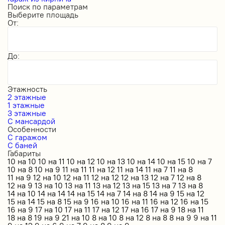
Поиск по параметрам
Выберите площадь
От:
До:
Этажность
2 этажные
1 этажные
3 этажные
С мансардой
Особенности
С гаражом
С баней
Габариты
10 на 10
10 на 11
10 на 12
10 на 13
10 на 14
10 на 15
10 на 7
10 на 8
10 на 9
11 на 11
11 на 12
11 на 14
11 на 7
11 на 8
11 на 9
12 на 10
12 на 11
12 на 12
12 на 13
12 на 7
12 на 8
12 на 9
13 на 10
13 на 11
13 на 12
13 на 15
13 на 7
13 на 8
14 на 10
14 на 14
14 на 15
14 на 7
14 на 8
14 на 9
15 на 12
15 на 14
15 на 8
15 на 9
16 на 10
16 на 11
16 на 12
16 на 15
16 на 9
17 на 10
17 на 11
17 на 12
17 на 16
17 на 9
18 на 11
18 на 8
19 на 9
21 на 10
8 на 10
8 на 12
8 на 8
8 на 9
9 на 11