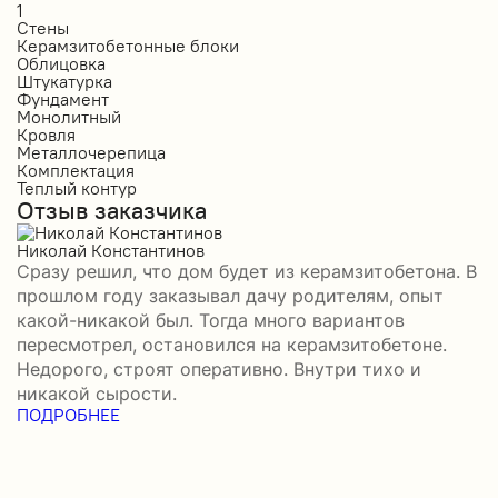
1
2
Стены
С
Керамзитобетонные блоки
К
Облицовка
О
Штукатурка
О
Фундамент
Ф
Монолитный
С
Кровля
К
Металлочерепица
М
Комплектация
П
Теплый контур
П
Отзыв заказчика
К
П
О
Николай Константинов
Сразу решил, что дом будет из керамзитобетона. В
Р
прошлом году заказывал дачу родителям, опыт
П
какой-никакой был. Тогда много вариантов
б
пересмотрел, остановился на керамзитобетоне.
а
Недорого, строят оперативно. Внутри тихо и
–
никакой сырости.
н
ПОДРОБНЕЕ
с
П