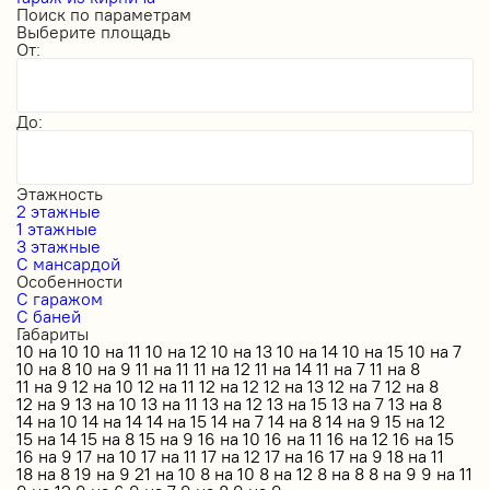
Поиск по параметрам
Выберите площадь
От:
До:
Этажность
2 этажные
1 этажные
3 этажные
С мансардой
Особенности
С гаражом
С баней
Габариты
10 на 10
10 на 11
10 на 12
10 на 13
10 на 14
10 на 15
10 на 7
10 на 8
10 на 9
11 на 11
11 на 12
11 на 14
11 на 7
11 на 8
11 на 9
12 на 10
12 на 11
12 на 12
12 на 13
12 на 7
12 на 8
12 на 9
13 на 10
13 на 11
13 на 12
13 на 15
13 на 7
13 на 8
14 на 10
14 на 14
14 на 15
14 на 7
14 на 8
14 на 9
15 на 12
15 на 14
15 на 8
15 на 9
16 на 10
16 на 11
16 на 12
16 на 15
16 на 9
17 на 10
17 на 11
17 на 12
17 на 16
17 на 9
18 на 11
18 на 8
19 на 9
21 на 10
8 на 10
8 на 12
8 на 8
8 на 9
9 на 11