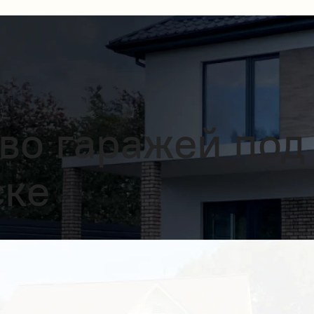
во гаражей под
ске