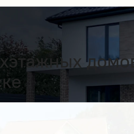
хэтажных домо
ске