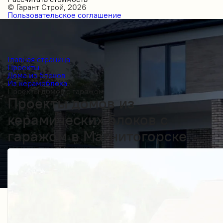
© Гарант Строй, 2026
Пользовательское соглашение
Главная страница
Проекты
Дома из блоков
Из керамоблока
Проекты домов с гаражом
Проекты домов из
керамических блоков с
гаражом в Магнитогорске
Получить косультацию