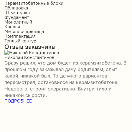
Керамзитобетонные блоки
К
Облицовка
О
Штукатурка
О
Фундамент
Ф
Монолитный
С
Кровля
К
Металлочерепица
М
Комплектация
П
Теплый контур
П
Отзыв заказчика
К
П
О
Николай Константинов
Сразу решил, что дом будет из керамзитобетона. В
Р
прошлом году заказывал дачу родителям, опыт
П
какой-никакой был. Тогда много вариантов
б
пересмотрел, остановился на керамзитобетоне.
а
Недорого, строят оперативно. Внутри тихо и
–
никакой сырости.
П
ПОДРОБНЕЕ
в
П