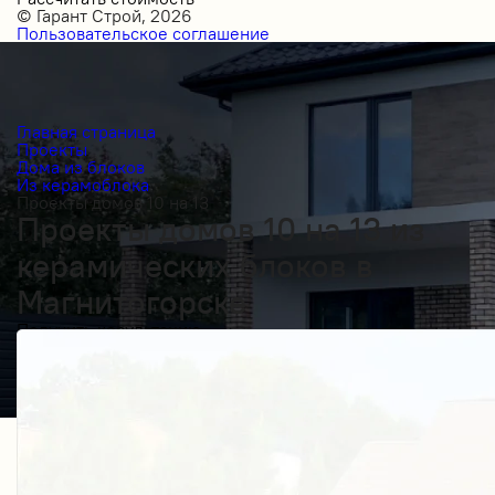
© Гарант Строй, 2026
Пользовательское соглашение
Главная страница
Проекты
Дома из блоков
Из керамоблока
Проекты домов 10 на 13
Проекты домов 10 на 13 из
керамических блоков в
Магнитогорске
Получить косультацию