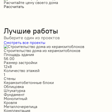
Расчитайте цену своего дома
Рассчитать
Лучшие работы
Выберите один из проектов
Смотреть все проекты
Строительство дома из керамзитоблоков
С
Площадь здания
П
56.00
2
Размер застройки
Р
12х8
1
Количество этажей
К
1
2
Стены
С
Керамзитобетонные блоки
К
Облицовка
О
Штукатурка
О
Фундамент
Ф
Монолитный
С
Кровля
К
Металлочерепица
М
Комплектация
П