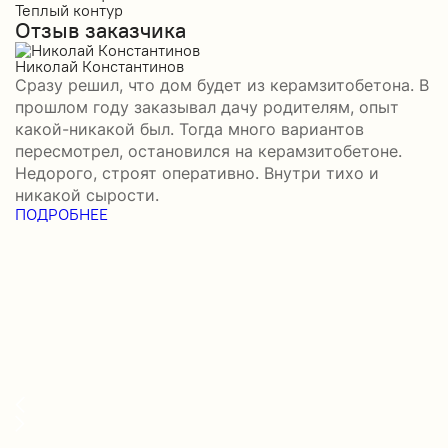
Теплый контур
П
Отзыв заказчика
К
П
О
Николай Константинов
Сразу решил, что дом будет из керамзитобетона. В
Р
прошлом году заказывал дачу родителям, опыт
П
какой-никакой был. Тогда много вариантов
б
пересмотрел, остановился на керамзитобетоне.
а
Недорого, строят оперативно. Внутри тихо и
–
никакой сырости.
н
ПОДРОБНЕЕ
с
П