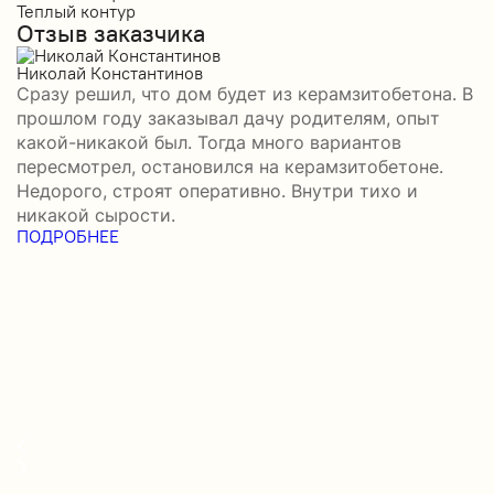
Теплый контур
П
Отзыв заказчика
К
П
О
Николай Константинов
Сразу решил, что дом будет из керамзитобетона. В
Р
прошлом году заказывал дачу родителям, опыт
П
какой-никакой был. Тогда много вариантов
б
пересмотрел, остановился на керамзитобетоне.
а
Недорого, строят оперативно. Внутри тихо и
–
никакой сырости.
П
ПОДРОБНЕЕ
в
П