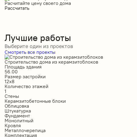
Расчитайте цену своего дома
Рассчитать
Лучшие работы
Выберите один из проектов
Смотреть все проекты
Строительство дома из керамзитоблоков
С
Площадь здания
П
56.00
2
Размер застройки
Р
12х8
1
Количество этажей
К
1
2
Стены
С
Керамзитобетонные блоки
К
Облицовка
О
Штукатурка
О
Фундамент
Ф
Монолитный
С
Кровля
К
Металлочерепица
М
Комплектация
П