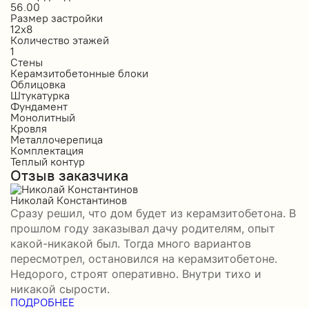
56.00
2
Размер застройки
Р
12х8
1
Количество этажей
К
1
2
Стены
С
Керамзитобетонные блоки
К
Облицовка
О
Штукатурка
О
Фундамент
Ф
Монолитный
С
Кровля
К
Металлочерепица
М
Комплектация
П
Теплый контур
П
Отзыв заказчика
К
П
О
Николай Константинов
Сразу решил, что дом будет из керамзитобетона. В
Р
прошлом году заказывал дачу родителям, опыт
П
какой-никакой был. Тогда много вариантов
б
пересмотрел, остановился на керамзитобетоне.
а
Недорого, строят оперативно. Внутри тихо и
–
никакой сырости.
П
ПОДРОБНЕЕ