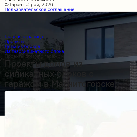
© Гарант Строй, 2026
Пользовательское соглашение
Главная страница
Проекты
Дома из блоков
Из газосиликатного блока
Проекты домов с гаражом
Проекты домов из
силикатных блоков с
гаражом в Магнитогорске
Получить косультацию