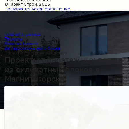
© Гарант Строй, 2026
Пользовательское соглашение
Главная страница
Проекты
Дома из блоков
Из газосиликатного блока
Проекты одноэтажных домов
Проекты одноэтажных домов
из силикатных блоков в
Магнитогорске
Получить косультацию