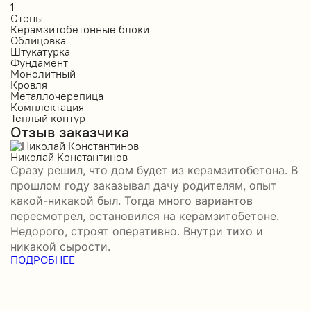
1
2
Стены
С
Керамзитобетонные блоки
К
Облицовка
О
Штукатурка
О
Фундамент
Ф
Монолитный
С
Кровля
К
Металлочерепица
М
Комплектация
П
Теплый контур
П
Отзыв заказчика
К
П
О
Николай Константинов
Сразу решил, что дом будет из керамзитобетона. В
Р
прошлом году заказывал дачу родителям, опыт
П
какой-никакой был. Тогда много вариантов
б
пересмотрел, остановился на керамзитобетоне.
а
Недорого, строят оперативно. Внутри тихо и
–
никакой сырости.
П
ПОДРОБНЕЕ
в
П