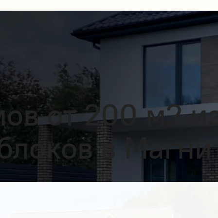
ов от 200 м2 и
блоков в Магни