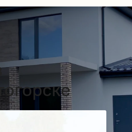
з
тогорске