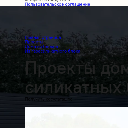
Пользовательское соглашение
Главная страница
Проекты
Дома из блоков
Из газосиликатного блока
Проекты домов от 200 м2
Проекты дом
силикатных 
Получить косультацию