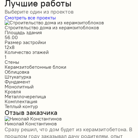
Лучшие работы
Выберите один из проектов
Смотреть все проекты
Строительство дома из керамзитоблоков
С
Площадь здания
П
56.00
2
Размер застройки
Р
12х8
1
Количество этажей
К
1
2
Стены
С
Керамзитобетонные блоки
К
Облицовка
О
Штукатурка
О
Фундамент
Ф
Монолитный
С
Кровля
К
Металлочерепица
М
Комплектация
П
Теплый контур
П
Отзыв заказчика
К
П
О
Николай Константинов
Сразу решил, что дом будет из керамзитобетона. В
Р
прошлом году заказывал дачу родителям, опыт