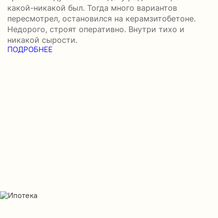
П
какой-никакой был. Тогда много вариантов
б
пересмотрел, остановился на керамзитобетоне.
а
Недорого, строят оперативно. Внутри тихо и
–
никакой сырости.
н
ПОДРОБНЕЕ
с
П