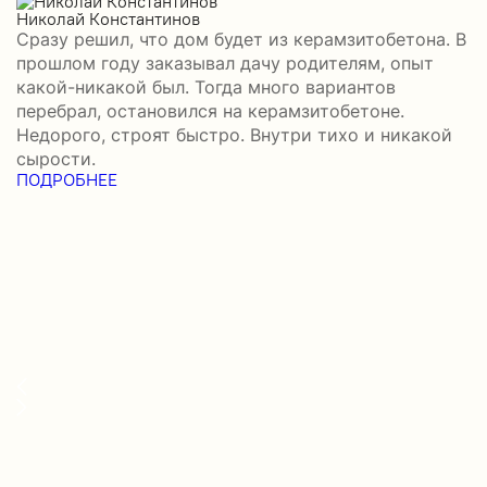
О
Николай Константинов
Сразу решил, что дом будет из керамзитобетона. В
Р
прошлом году заказывал дачу родителям, опыт
П
какой-никакой был. Тогда много вариантов
б
перебрал, остановился на керамзитобетоне.
а
Недорого, строят быстро. Внутри тихо и никакой
–
сырости.
н
ПОДРОБНЕЕ
с
П