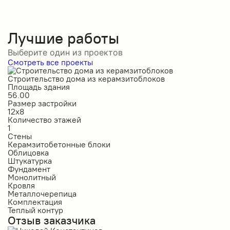
Лучшие работы
Выберите один из проектов
Смотреть все проекты
Строительство дома из керамзитоблоков
С
Площадь здания
П
56.00
2
Размер застройки
Р
12х8
1
Количество этажей
К
1
2
Стены
С
Керамзитобетонные блоки
К
Облицовка
О
Штукатурка
О
Фундамент
Ф
Монолитный
С
Кровля
К
Металлочерепица
М
Комплектация
П
Теплый контур
П
Отзыв заказчика
К
П