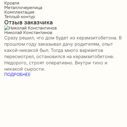
Кровля
К
Металлочерепица
М
Комплектация
П
Теплый контур
П
Отзыв заказчика
К
П
О
Николай Константинов
Сразу решил, что дом будет из керамзитобетона. В
Р
прошлом году заказывал дачу родителям, опыт
П
какой-никакой был. Тогда много вариантов
б
пересмотрел, остановился на керамзитобетоне.
а
Недорого, строят оперативно. Внутри тихо и
–
никакой сырости.
н
ПОДРОБНЕЕ
с
П