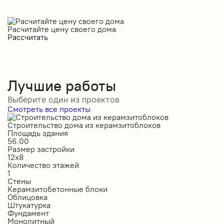
Расчитайте цену своего дома
Рассчитать
Лучшие работы
Выберите один из проектов
Смотреть все проекты
Строительство дома из керамзитоблоков
С
Площадь здания
П
56.00
2
Размер застройки
Р
12х8
1
Количество этажей
К
1
2
Стены
С
Керамзитобетонные блоки
К
Облицовка
О
Штукатурка
О
Фундамент
Ф
Монолитный
С