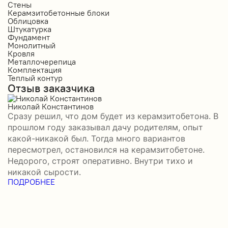
Стены
С
Керамзитобетонные блоки
К
Облицовка
О
Штукатурка
О
Фундамент
Ф
Монолитный
С
Кровля
К
Металлочерепица
М
Комплектация
П
Теплый контур
П
Отзыв заказчика
К
П
О
Николай Константинов
Сразу решил, что дом будет из керамзитобетона. В
Р
прошлом году заказывал дачу родителям, опыт
П
какой-никакой был. Тогда много вариантов
б
пересмотрел, остановился на керамзитобетоне.
а
Недорого, строят оперативно. Внутри тихо и
–
никакой сырости.
П
ПОДРОБНЕЕ
в
П