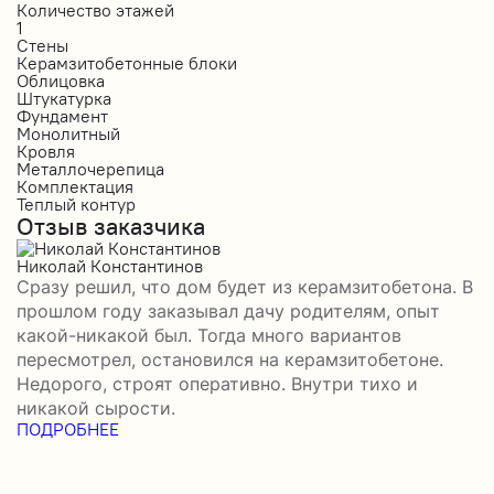
Количество этажей
К
1
2
Стены
С
Керамзитобетонные блоки
К
Облицовка
О
Штукатурка
О
Фундамент
Ф
Монолитный
С
Кровля
К
Металлочерепица
М
Комплектация
П
Теплый контур
П
Отзыв заказчика
К
П
О
Николай Константинов
Сразу решил, что дом будет из керамзитобетона. В
Р
прошлом году заказывал дачу родителям, опыт
П
какой-никакой был. Тогда много вариантов
б
пересмотрел, остановился на керамзитобетоне.
а
Недорого, строят оперативно. Внутри тихо и
–
никакой сырости.
П
ПОДРОБНЕЕ
в
П