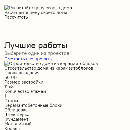
Расчитайте цену своего дома
Рассчитать
Лучшие работы
Выберите один из проектов
Смотреть все проекты
Строительство дома из керамзитоблоков
С
Площадь здания
П
56.00
2
Размер застройки
Р
12х8
1
Количество этажей
К
1
2
Стены
С
Керамзитобетонные блоки
К
Облицовка
О
Штукатурка
О
Фундамент
Ф
Монолитный
С
Кровля
К