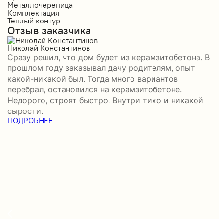
Металлочерепица
М
Комплектация
П
Теплый контур
П
Отзыв заказчика
К
П
О
Николай Константинов
Сразу решил, что дом будет из керамзитобетона. В
Р
прошлом году заказывал дачу родителям, опыт
П
какой-никакой был. Тогда много вариантов
б
перебрал, остановился на керамзитобетоне.
а
Недорого, строят быстро. Внутри тихо и никакой
–
сырости.
н
ПОДРОБНЕЕ
с
П